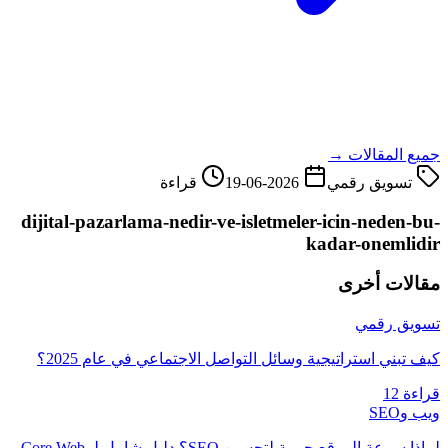
جميع المقالات →
تسويق رقمي
2026-06-19
قراءة
dijital-pazarlama-nedir-ve-isletmeler-icin-neden-bu-
kadar-onemlidir
مقالات أخرى
تسويق رقمي
كيف تبني استراتيجية وسائل التواصل الاجتماعي في عام 2025؟
قراءة 12
ويب وSEO
لماذا سرعة الموقع حيوية لتحسين SEO؟ دليل شامل لـ Core Web