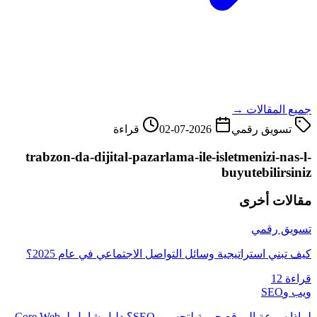
جميع المقالات →
تسويق رقمي
2026-07-02
قراءة
trabzon-da-dijital-pazarlama-ile-isletmenizi-nas-l-
buyutebilirsiniz
مقالات أخرى
تسويق رقمي
كيف تبني استراتيجية وسائل التواصل الاجتماعي في عام 2025؟
قراءة 12
ويب وSEO
لماذا سرعة الموقع حيوية لتحسين SEO؟ دليل شامل لـ Core Web