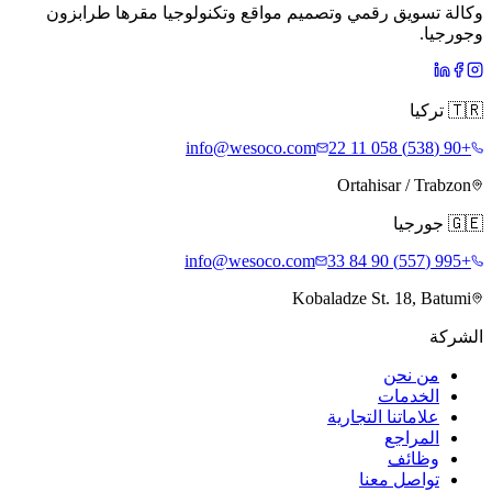
وكالة تسويق رقمي وتصميم مواقع وتكنولوجيا مقرها طرابزون
وجورجيا.
🇹🇷
تركيا
info@wesoco.com
+90 (538) 058 11 22
Ortahisar / Trabzon
🇬🇪
جورجيا
info@wesoco.com
+995 (557) 90 84 33
Kobaladze St. 18, Batumi
الشركة
من نحن
الخدمات
علاماتنا التجارية
المراجع
وظائف
تواصل معنا