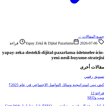
جميع المقالات →
2026-07-06
Yapay Zekâ & Dijital Pazarlama
قراءة
yapay-zeka-destekli-dijital-pazarlama-isletmeler-icin-
yeni-nesil-buyume-stratejisi
مقالات أخرى
تسويق رقمي
كيف تبني استراتيجية وسائل التواصل الاجتماعي في عام 2025؟
قراءة 12
ويب وSEO
لماذا سرعة الموقع حيوية لتحسين SEO؟ دليل شامل لـ Core Web