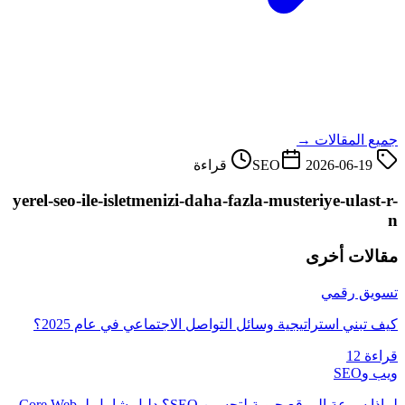
جميع المقالات →
2026-06-19
SEO
قراءة
yerel-seo-ile-isletmenizi-daha-fazla-musteriye-ulast-r-
n
مقالات أخرى
تسويق رقمي
كيف تبني استراتيجية وسائل التواصل الاجتماعي في عام 2025؟
قراءة 12
ويب وSEO
لماذا سرعة الموقع حيوية لتحسين SEO؟ دليل شامل لـ Core Web