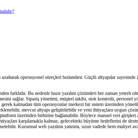
nalıdır?
 azaltarak operasyonel süreçleri hızlandırır. Güçlü altyapılar sayesinde
rinden farklıdır. Bu nedenle hazır yazılım çözümleri her zaman yeterli ol
ilmesini sağlar. Sipariş yönetimi, müşteri takibi, stok kontrolü, personel
aya gerek kalmadan tüm operasyonlar merkezi bir sistem üzerinden yöneti
klenebilir, mevcut altyapı geliştirilebilir ve yeni ihtiyaçlara uygun çöz
atform üzerinden birbirine bağlanabilir. Böylece manuel veri girişleri az
htiyaçları karşılamakla kalmaz, gelecekteki büyüme hedeflerini de dest
yönetebilir. Kurumsal web yazılımı yatırımı, uzun vadede hem maliyet ava