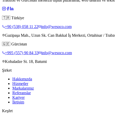
Trabzon ve Gürcistan merkezli dijital pazarlama, web tasarım ve teknol
🇹🇷
Türkiye
+90 (538) 058 11 22
info@wesoco.com
Gazipaşa Mah., Uzun Sk. Can Bakkal İş Merkezi, Ortahisar / Trab
🇬🇪
Gürcistan
+995 (557) 90 84 33
info@wesoco.com
Kobaladze St. 18, Batumi
Şirket
Hakkımızda
Hizmetler
Markalarımız
Referanslar
Kariyer
İletişim
Keşfet