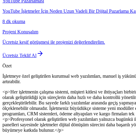
YouTube Pazarlaması
YouTube İşletmeler İçin Neden Uzun Vadeli Bir Dijital Pazarlama Ka
8 dk
okuma
Projeni Konuşalım
Ücretsiz keşif görüşmesi ile projenizi değerlendirelim.
Ücretsiz Teklif Al
Özet
İşletmeye özel geliştirilen kurumsal web yazılımları, manuel iş yükünü
artırabilir.
<p>Her işletmenin çalışma sistemi, müşteri kitlesi ve ihtiyaçları birbi
olarak geliştirildiği için süreçlerin daha hızlı ve daha kontrollü yönet
gerçekleştirilebilir. Bu sayede farklı yazılımlar arasında geçiş yapm
ölçeklenebilir olmasıdır. İşletmeniz büyüdükçe sisteme yeni modüller e
programları, CRM sistemleri, ödeme altyapıları ve kargo firmaları tek pl
<p>Profesyonel olarak geliştirilen web yazılımları yalnızca bugünkü i
panelleri sayesinde işletmeler dijital dönüşüm sürecini daha başarılı 
büyümeye katkıda bulunur.</p>