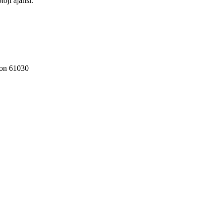
oji ajansı.
zon 61030