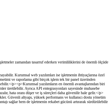
 işletmeler zamandan tasarruf ederken verimliliklerini de önemli ölçüde
mayabilir. Kurumsal web yazılımları ise işletmenin ihtiyaçlarına özel
 yönetimi ve raporlama gibi birçok işlem tek bir panel üzerinden
lebilir.</p><p>Kurumsal yazılımların en önemli avantajlarından biri
ümler üretilebilir. Ayrıca API entegrasyonları sayesinde muhasebe
alır, hata oranı düşer ve iş süreçleri daha güvenilir hale gelir.</p>
ekler. Güvenli altyapı, yüksek performans ve kullanıcı dostu yönetim
ntajı sağlar hem de işletmenin rekabet gücünü artırarak sürdürülebilir