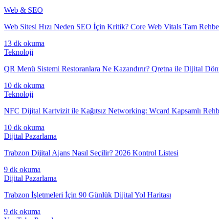
Web & SEO
Web Sitesi Hızı Neden SEO İçin Kritik? Core Web Vitals Tam Rehbe
13 dk
okuma
Teknoloji
QR Menü Sistemi Restoranlara Ne Kazandırır? Qretna ile Dijital Dö
10 dk
okuma
Teknoloji
NFC Dijital Kartvizit ile Kağıtsız Networking: Wcard Kapsamlı Rehb
10 dk
okuma
Dijital Pazarlama
Trabzon Dijital Ajans Nasıl Seçilir? 2026 Kontrol Listesi
9 dk
okuma
Dijital Pazarlama
Trabzon İşletmeleri İçin 90 Günlük Dijital Yol Haritası
9 dk
okuma