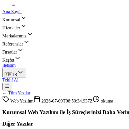
Ana Sayfa
Kurumsal
Hizmetler
Markalarımız
Referanslar
Fırsatlar
Keşfet
İletişim
🇹🇷
TR
Teklif Al
← Tüm Yazılar
Web Yazılım
2026-07-09T08:50:34.937Z
okuma
Kurumsal Web Yazılımı ile İş Süreçlerinizi Daha Verim
Diğer Yazılar