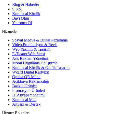
Blog & Haberler
S.S.S.
Kurumsal Kimlik
Bayi Olun
Yatırımcı Ol
Hizmetler
Sosyal Medya & Dijital Pazarlama
Video Prodüksiyon & Reels
Web Yazılım & Tasarım
E-Ticaret Web Sitesi
Ads Reklam Yönetimi
Mobil Uygulama Geliştirme
Kurumsal Kimlik & Grafik Tasarım
Wcard Dijital Kartvizit
Qretna QR Menü
Açıkhava Reklamcılığı
Baskılı Ürünler
Promosyon Ürünleri
IT Altyapı Yönetimi
Kurumsal Mail
Altyapı & Destek
Hizmet Bölgeleri