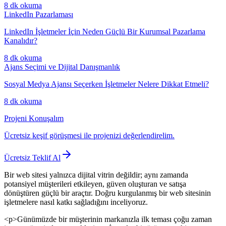
8 dk
okuma
LinkedIn Pazarlaması
LinkedIn İşletmeler İçin Neden Güçlü Bir Kurumsal Pazarlama
Kanalıdır?
8 dk
okuma
Ajans Seçimi ve Dijital Danışmanlık
Sosyal Medya Ajansı Seçerken İşletmeler Nelere Dikkat Etmeli?
8 dk
okuma
Projeni Konuşalım
Ücretsiz keşif görüşmesi ile projenizi değerlendirelim.
Ücretsiz Teklif Al
Bir web sitesi yalnızca dijital vitrin değildir; aynı zamanda
potansiyel müşterileri etkileyen, güven oluşturan ve satışa
dönüştüren güçlü bir araçtır. Doğru kurgulanmış bir web sitesinin
işletmelere nasıl katkı sağladığını inceliyoruz.
<p>Günümüzde bir müşterinin markanızla ilk teması çoğu zaman