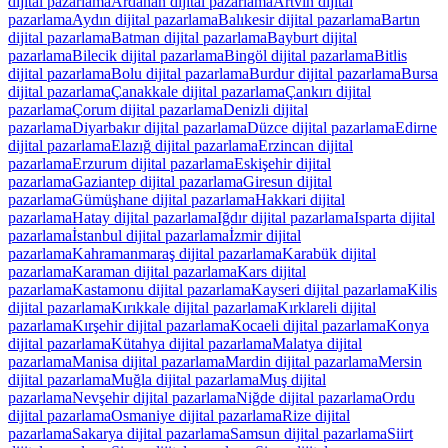
dijital pazarlama
Ardahan
dijital pazarlama
Artvin
dijital
pazarlama
Aydın
dijital pazarlama
Balıkesir
dijital pazarlama
Bartın
dijital pazarlama
Batman
dijital pazarlama
Bayburt
dijital
pazarlama
Bilecik
dijital pazarlama
Bingöl
dijital pazarlama
Bitlis
dijital pazarlama
Bolu
dijital pazarlama
Burdur
dijital pazarlama
Bursa
dijital pazarlama
Çanakkale
dijital pazarlama
Çankırı
dijital
pazarlama
Çorum
dijital pazarlama
Denizli
dijital
pazarlama
Diyarbakır
dijital pazarlama
Düzce
dijital pazarlama
Edirne
dijital pazarlama
Elazığ
dijital pazarlama
Erzincan
dijital
pazarlama
Erzurum
dijital pazarlama
Eskişehir
dijital
pazarlama
Gaziantep
dijital pazarlama
Giresun
dijital
pazarlama
Gümüşhane
dijital pazarlama
Hakkari
dijital
pazarlama
Hatay
dijital pazarlama
Iğdır
dijital pazarlama
Isparta
dijital
pazarlama
İstanbul
dijital pazarlama
İzmir
dijital
pazarlama
Kahramanmaraş
dijital pazarlama
Karabük
dijital
pazarlama
Karaman
dijital pazarlama
Kars
dijital
pazarlama
Kastamonu
dijital pazarlama
Kayseri
dijital pazarlama
Kilis
dijital pazarlama
Kırıkkale
dijital pazarlama
Kırklareli
dijital
pazarlama
Kırşehir
dijital pazarlama
Kocaeli
dijital pazarlama
Konya
dijital pazarlama
Kütahya
dijital pazarlama
Malatya
dijital
pazarlama
Manisa
dijital pazarlama
Mardin
dijital pazarlama
Mersin
dijital pazarlama
Muğla
dijital pazarlama
Muş
dijital
pazarlama
Nevşehir
dijital pazarlama
Niğde
dijital pazarlama
Ordu
dijital pazarlama
Osmaniye
dijital pazarlama
Rize
dijital
pazarlama
Sakarya
dijital pazarlama
Samsun
dijital pazarlama
Siirt