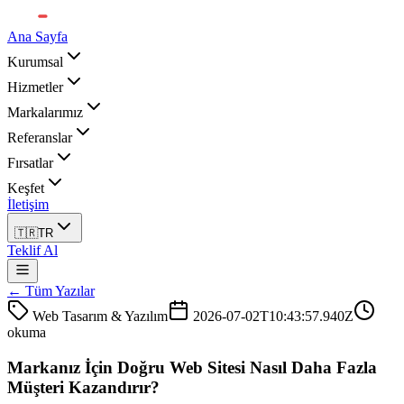
Ana Sayfa
Kurumsal
Hizmetler
Markalarımız
Referanslar
Fırsatlar
Keşfet
İletişim
🇹🇷
TR
Teklif Al
← Tüm Yazılar
Web Tasarım & Yazılım
2026-07-02T10:43:57.940Z
okuma
Markanız İçin Doğru Web Sitesi Nasıl Daha Fazla
Müşteri Kazandırır?