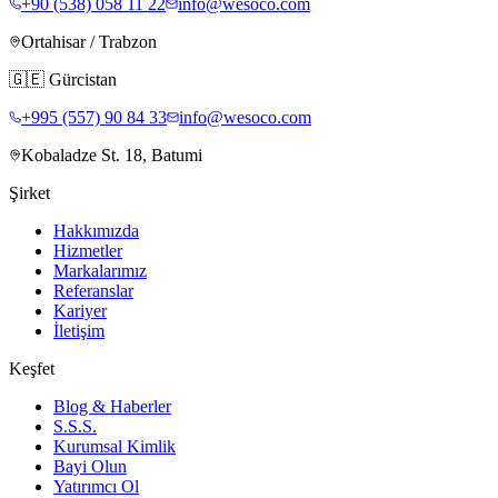
+90 (538) 058 11 22
info@wesoco.com
Ortahisar / Trabzon
🇬🇪
Gürcistan
+995 (557) 90 84 33
info@wesoco.com
Kobaladze St. 18, Batumi
Şirket
Hakkımızda
Hizmetler
Markalarımız
Referanslar
Kariyer
İletişim
Keşfet
Blog & Haberler
S.S.S.
Kurumsal Kimlik
Bayi Olun
Yatırımcı Ol