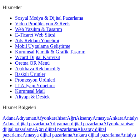
Hizmetler
Sosyal Medya & Dijital Pazarlama
Video Prodüksiyon & Reels
Web Yazılım & Tasarım
E-Ticaret Web Sitesi
Ads Reklam Yönetimi
Mobil Uygulama Geliştirme
Kurumsal Kimlik & Grafik Tasarım
Wcard Dijital Kartvizit
Qretna QR Menü
Açıkhava Reklamcılığı
Baskılı Ürünler
Promosyon Ürünleri
IT Altyapı Yönetimi
Kurumsal Mail
Altyapı & Destek
Hizmet Bölgeleri
Adana
Adıyaman
Afyonkarahisar
Ağrı
Aksaray
Amasya
Ankara
Antalya
Adana
dijital pazarlama
Adıyaman
dijital pazarlama
Afyonkarahisar
dijital pazarlama
Ağrı
dijital pazarlama
Aksaray
dijital
pazarlama
Amasya
dijital pazarlama
Ankara
dijital pazarlama
Antalya