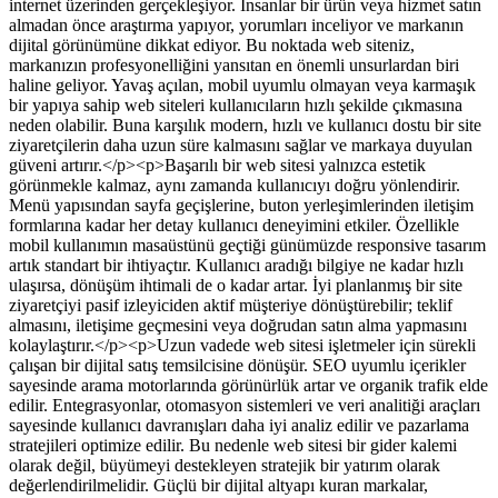
internet üzerinden gerçekleşiyor. İnsanlar bir ürün veya hizmet satın
almadan önce araştırma yapıyor, yorumları inceliyor ve markanın
dijital görünümüne dikkat ediyor. Bu noktada web siteniz,
markanızın profesyonelliğini yansıtan en önemli unsurlardan biri
haline geliyor. Yavaş açılan, mobil uyumlu olmayan veya karmaşık
bir yapıya sahip web siteleri kullanıcıların hızlı şekilde çıkmasına
neden olabilir. Buna karşılık modern, hızlı ve kullanıcı dostu bir site
ziyaretçilerin daha uzun süre kalmasını sağlar ve markaya duyulan
güveni artırır.</p><p>Başarılı bir web sitesi yalnızca estetik
görünmekle kalmaz, aynı zamanda kullanıcıyı doğru yönlendirir.
Menü yapısından sayfa geçişlerine, buton yerleşimlerinden iletişim
formlarına kadar her detay kullanıcı deneyimini etkiler. Özellikle
mobil kullanımın masaüstünü geçtiği günümüzde responsive tasarım
artık standart bir ihtiyaçtır. Kullanıcı aradığı bilgiye ne kadar hızlı
ulaşırsa, dönüşüm ihtimali de o kadar artar. İyi planlanmış bir site
ziyaretçiyi pasif izleyiciden aktif müşteriye dönüştürebilir; teklif
almasını, iletişime geçmesini veya doğrudan satın alma yapmasını
kolaylaştırır.</p><p>Uzun vadede web sitesi işletmeler için sürekli
çalışan bir dijital satış temsilcisine dönüşür. SEO uyumlu içerikler
sayesinde arama motorlarında görünürlük artar ve organik trafik elde
edilir. Entegrasyonlar, otomasyon sistemleri ve veri analitiği araçları
sayesinde kullanıcı davranışları daha iyi analiz edilir ve pazarlama
stratejileri optimize edilir. Bu nedenle web sitesi bir gider kalemi
olarak değil, büyümeyi destekleyen stratejik bir yatırım olarak
değerlendirilmelidir. Güçlü bir dijital altyapı kuran markalar,