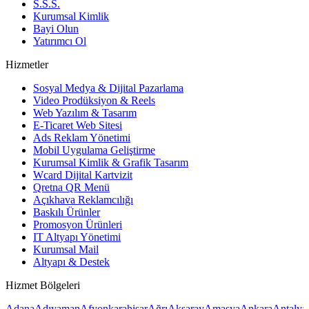
S.S.S.
Kurumsal Kimlik
Bayi Olun
Yatırımcı Ol
Hizmetler
Sosyal Medya & Dijital Pazarlama
Video Prodüksiyon & Reels
Web Yazılım & Tasarım
E-Ticaret Web Sitesi
Ads Reklam Yönetimi
Mobil Uygulama Geliştirme
Kurumsal Kimlik & Grafik Tasarım
Wcard Dijital Kartvizit
Qretna QR Menü
Açıkhava Reklamcılığı
Baskılı Ürünler
Promosyon Ürünleri
IT Altyapı Yönetimi
Kurumsal Mail
Altyapı & Destek
Hizmet Bölgeleri
Adana
Adıyaman
Afyonkarahisar
Ağrı
Aksaray
Amasya
Ankara
Antalya