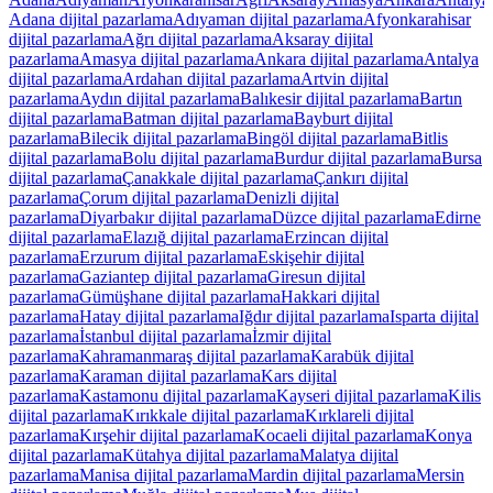
Adana
dijital pazarlama
Adıyaman
dijital pazarlama
Afyonkarahisar
dijital pazarlama
Ağrı
dijital pazarlama
Aksaray
dijital
pazarlama
Amasya
dijital pazarlama
Ankara
dijital pazarlama
Antalya
dijital pazarlama
Ardahan
dijital pazarlama
Artvin
dijital
pazarlama
Aydın
dijital pazarlama
Balıkesir
dijital pazarlama
Bartın
dijital pazarlama
Batman
dijital pazarlama
Bayburt
dijital
pazarlama
Bilecik
dijital pazarlama
Bingöl
dijital pazarlama
Bitlis
dijital pazarlama
Bolu
dijital pazarlama
Burdur
dijital pazarlama
Bursa
dijital pazarlama
Çanakkale
dijital pazarlama
Çankırı
dijital
pazarlama
Çorum
dijital pazarlama
Denizli
dijital
pazarlama
Diyarbakır
dijital pazarlama
Düzce
dijital pazarlama
Edirne
dijital pazarlama
Elazığ
dijital pazarlama
Erzincan
dijital
pazarlama
Erzurum
dijital pazarlama
Eskişehir
dijital
pazarlama
Gaziantep
dijital pazarlama
Giresun
dijital
pazarlama
Gümüşhane
dijital pazarlama
Hakkari
dijital
pazarlama
Hatay
dijital pazarlama
Iğdır
dijital pazarlama
Isparta
dijital
pazarlama
İstanbul
dijital pazarlama
İzmir
dijital
pazarlama
Kahramanmaraş
dijital pazarlama
Karabük
dijital
pazarlama
Karaman
dijital pazarlama
Kars
dijital
pazarlama
Kastamonu
dijital pazarlama
Kayseri
dijital pazarlama
Kilis
dijital pazarlama
Kırıkkale
dijital pazarlama
Kırklareli
dijital
pazarlama
Kırşehir
dijital pazarlama
Kocaeli
dijital pazarlama
Konya
dijital pazarlama
Kütahya
dijital pazarlama
Malatya
dijital
pazarlama
Manisa
dijital pazarlama
Mardin
dijital pazarlama
Mersin