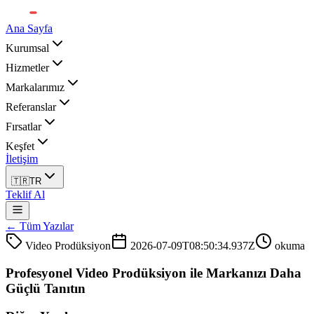
Ana Sayfa
Kurumsal
Hizmetler
Markalarımız
Referanslar
Fırsatlar
Keşfet
İletişim
🇹🇷
TR
Teklif Al
← Tüm Yazılar
Video Prodüksiyon
2026-07-09T08:50:34.937Z
okuma
Profesyonel Video Prodüksiyon ile Markanızı Daha
Güçlü Tanıtın