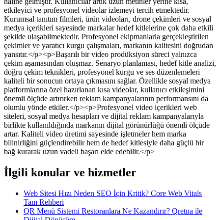
haline gelmiştir. Kullanıcılar artık uzun metinler yerine kısa,
etkileyici ve profesyonel videolar izlemeyi tercih etmektedir.
Kurumsal tanıtım filmleri, ürün videoları, drone çekimleri ve sosyal
medya içerikleri sayesinde markalar hedef kitlelerine çok daha etkili
şekilde ulaşabilmektedir. Profesyonel ekipmanlarla gerçekleştirilen
çekimler ve yaratıcı kurgu çalışmaları, markanın kalitesini doğrudan
yansıtır.</p><p>Başarılı bir video prodüksiyon süreci yalnızca
çekim aşamasından oluşmaz. Senaryo planlaması, hedef kitle analizi,
doğru çekim teknikleri, profesyonel kurgu ve ses düzenlemeleri
kaliteli bir sonucun ortaya çıkmasını sağlar. Özellikle sosyal medya
platformlarına özel hazırlanan kısa videolar, kullanıcı etkileşimini
önemli ölçüde artırırken reklam kampanyalarının performansını da
olumlu yönde etkiler.</p><p>Profesyonel video içerikleri web
siteleri, sosyal medya hesapları ve dijital reklam kampanyalarıyla
birlikte kullanıldığında markanın dijital görünürlüğü önemli ölçüde
artar. Kaliteli video üretimi sayesinde işletmeler hem marka
bilinirliğini güçlendirebilir hem de hedef kitlesiyle daha güçlü bir
bağ kurarak uzun vadeli başarı elde edebilir.</p>
İlgili konular ve hizmetler
Web Sitesi Hızı Neden SEO İçin Kritik? Core Web Vitals
Tam Rehberi
QR Menü Sistemi Restoranlara Ne Kazandırır? Qretna ile
Dijital Dönüşüm