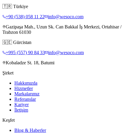
🇹🇷
Türkiye
+90 (538) 058 11 22
info@wesoco.com
Gazipaşa Mah., Uzun Sk. Can Bakkal İş Merkezi, Ortahisar /
Trabzon 61030
🇬🇪
Gürcistan
+995 (557) 90 84 33
info@wesoco.com
Kobaladze St. 18, Batumi
Şirket
Hakkımızda
Hizmetler
Markalarımız
Referanslar
Kariyer
İletişim
Keşfet
Blog & Haberler