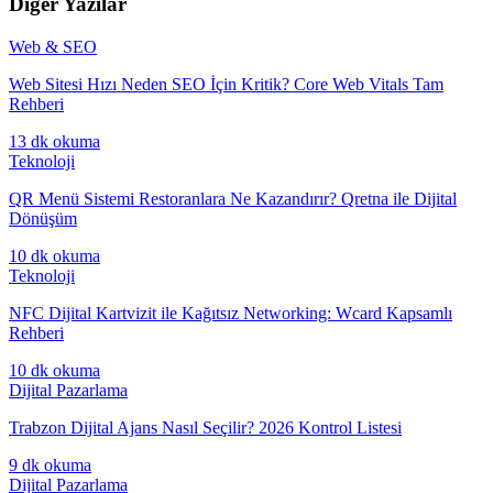
Diğer Yazılar
Web & SEO
Web Sitesi Hızı Neden SEO İçin Kritik? Core Web Vitals Tam
Rehberi
13 dk
okuma
Teknoloji
QR Menü Sistemi Restoranlara Ne Kazandırır? Qretna ile Dijital
Dönüşüm
10 dk
okuma
Teknoloji
NFC Dijital Kartvizit ile Kağıtsız Networking: Wcard Kapsamlı
Rehberi
10 dk
okuma
Dijital Pazarlama
Trabzon Dijital Ajans Nasıl Seçilir? 2026 Kontrol Listesi
9 dk
okuma
Dijital Pazarlama