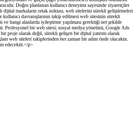
a aracıdır. Doğru planlanan kullanıcı deneyimi sayesinde ziyaretçiler
jital markaların ortak noktası, web sitelerini sürekli geliştirmeleri
 kullanıcı davranışlarının takip edilmesi web sitesinin sürekli
ü ve hangi alanlarda iyileştirme yapılması gerektiği net şekilde
ir. Profesyonel bir web sitesi; sosyal medya yönetimi, Google Ads
r proje olarak değil, sürekli gelişen bir dijital yatırım olarak
ğlam web siteleri rakiplerinden her zaman bir adım önde olacaktır.
am edecektir.</p>