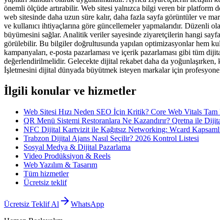
önemli ölçüde artırabilir. Web sitesi yalnızca bilgi veren bir platform 
web sitesinde daha uzun süre kalır, daha fazla sayfa görüntüler ve mark
ve kullanıcı ihtiyaçlarına göre güncellemeler yapmalarıdır. Düzenli ola
büyümesini sağlar. Analitik veriler sayesinde ziyaretçilerin hangi sayf
görülebilir. Bu bilgiler doğrultusunda yapılan optimizasyonlar hem k
kampanyaları, e-posta pazarlaması ve içerik pazarlaması gibi tüm dijital
değerlendirilmelidir. Gelecekte dijital rekabet daha da yoğunlaşırken,
İşletmesini dijital dünyada büyütmek isteyen markalar için profesyone
İlgili konular ve hizmetler
Web Sitesi Hızı Neden SEO İçin Kritik? Core Web Vitals Tam
QR Menü Sistemi Restoranlara Ne Kazandırır? Qretna ile Diji
NFC Dijital Kartvizit ile Kağıtsız Networking: Wcard Kapsaml
Trabzon Dijital Ajans Nasıl Seçilir? 2026 Kontrol Listesi
Sosyal Medya & Dijital Pazarlama
Video Prodüksiyon & Reels
Web Yazılım & Tasarım
Tüm hizmetler
Ücretsiz teklif
Ücretsiz Teklif Al
WhatsApp