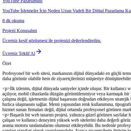
YouTube Pazarlaması
YouTube İşletmeler İçin Neden Uzun Vadeli Bir Dijital Pazarlama Ka
8 dk
okuma
Projeni Konuşalım
Ücretsiz keşif görüşmesi ile projenizi değerlendirelim.
Ücretsiz Teklif Al
Özet
Profesyonel bir web sitesi, markanızın dijital dünyadaki en güçlü tem
daha görünür olabilir hem de ziyaretçilerinizi müşteriye dönüştürebilir
<p>İlk izlenim, dijital dünyada saniyeler içinde oluşur. Bir kullanıcı we
açılıyor, mobil cihazlarda düzgün görüntülenmiyor veya karmaşık bir ya
çalışma değil, işletmenin dijital başarısını doğrudan etkileyen stratejik
hızlıca ulaşmasını sağlar. Menü yapısından renk kullanımına, tipograf
hizmet sunan firmaları değil, dijital ortamda profesyonel görünen marka
<p>Başarılı bir web tasarım projesi, yalnızca güzel görünen sayfalar 
çalışan ve kullanıcı deneyimi yüksek web sitelerini daha değerli gör
arama motoru sıralamalarını olumsuz etkileyebilir. Bu nedenle profesy
yapıları standart olarak uygulanmalıdır. Ayrıca ziyaretçilerin iletişim 