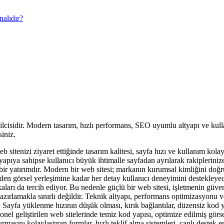
nalıdır?
silcisidir. Modern tasarım, hızlı performans, SEO uyumlu altyapı ve kul
siniz.
b sitenizi ziyaret ettiğinde tasarım kalitesi, sayfa hızı ve kullanım kola
pıya sahipse kullanıcı büyük ihtimalle sayfadan ayrılarak rakiplerinize
 bir yatırımdır. Modern bir web sitesi; markanın kurumsal kimliğini doğru 
iden görsel yerleşimine kadar her detay kullanıcı deneyimini destekleye
ları da tercih ediyor. Bu nedenle güçlü bir web sitesi, işletmenin güveni
hazırlamakla sınırlı değildir. Teknik altyapı, performans optimizasyonu
ür. Sayfa yüklenme hızının düşük olması, kırık bağlantılar, düzensiz k
onel geliştirilen web sitelerinde temiz kod yapısı, optimize edilmiş gö
kurmasını kolaylaştıran formlar, hızlı teklif alma sistemleri, canlı deste