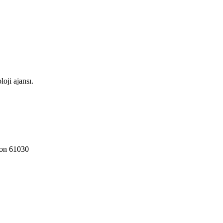
oji ajansı.
zon 61030