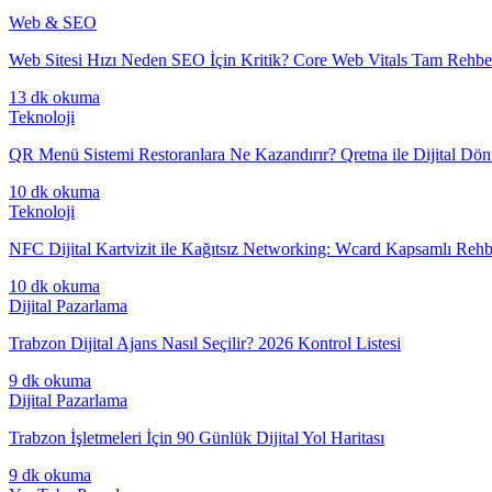
Web & SEO
Web Sitesi Hızı Neden SEO İçin Kritik? Core Web Vitals Tam Rehbe
13 dk
okuma
Teknoloji
QR Menü Sistemi Restoranlara Ne Kazandırır? Qretna ile Dijital Dö
10 dk
okuma
Teknoloji
NFC Dijital Kartvizit ile Kağıtsız Networking: Wcard Kapsamlı Rehb
10 dk
okuma
Dijital Pazarlama
Trabzon Dijital Ajans Nasıl Seçilir? 2026 Kontrol Listesi
9 dk
okuma
Dijital Pazarlama
Trabzon İşletmeleri İçin 90 Günlük Dijital Yol Haritası
9 dk
okuma