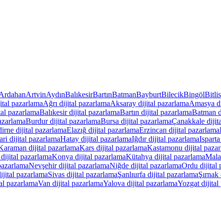
Ardahan
Artvin
Aydın
Balıkesir
Bartın
Batman
Bayburt
Bilecik
Bingöl
Bitlis
ital pazarlama
Ağrı
dijital pazarlama
Aksaray
dijital pazarlama
Amasya
di
tal pazarlama
Balıkesir
dijital pazarlama
Bartın
dijital pazarlama
Batman
d
pazarlama
Burdur
dijital pazarlama
Bursa
dijital pazarlama
Çanakkale
dijit
irne
dijital pazarlama
Elazığ
dijital pazarlama
Erzincan
dijital pazarlama
ari
dijital pazarlama
Hatay
dijital pazarlama
Iğdır
dijital pazarlama
Isparta
Karaman
dijital pazarlama
Kars
dijital pazarlama
Kastamonu
dijital paza
dijital pazarlama
Konya
dijital pazarlama
Kütahya
dijital pazarlama
Mala
 pazarlama
Nevşehir
dijital pazarlama
Niğde
dijital pazarlama
Ordu
dijital
ijital pazarlama
Sivas
dijital pazarlama
Şanlıurfa
dijital pazarlama
Şırnak
tal pazarlama
Van
dijital pazarlama
Yalova
dijital pazarlama
Yozgat
dijita