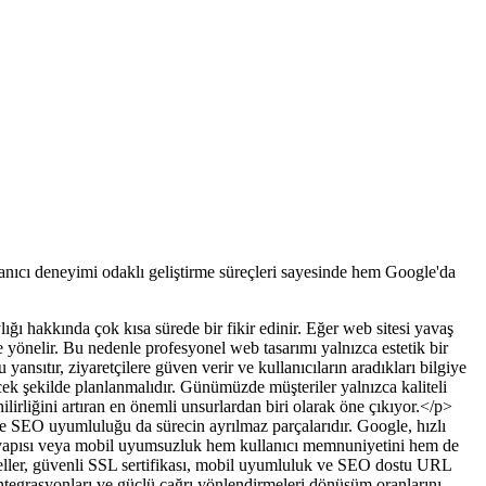
lanıcı deneyimi odaklı geliştirme süreçleri sayesinde hem Google'da
ylığı hakkında çok kısa sürede bir fikir edinir. Eğer web sitesi yavaş
 yönelir. Bu nedenle profesyonel web tasarımı yalnızca estetik bir
yansıtır, ziyaretçilere güven verir ve kullanıcıların aradıkları bilgiye
cek şekilde planlanmalıdır. Günümüzde müşteriler yalnızca kaliteli
lirliğini artıran en önemli unsurlardan biri olarak öne çıkıyor.</p>
 ve SEO uyumluluğu da sürecin ayrılmaz parçalarıdır. Google, hızlı
od yapısı veya mobil uyumsuzluk hem kullanıcı memnuniyetini hem de
rseller, güvenli SSL sertifikası, mobil uyumluluk ve SEO dostu URL
k entegrasyonları ve güçlü çağrı yönlendirmeleri dönüşüm oranlarını