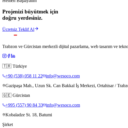
Hemen Başlayalım
Projenizi büyütmek için
doğru yerdesiniz.
Ücretsiz Teklif Al
Trabzon ve Gürcistan merkezli dijital pazarlama, web tasarım ve teknol
🇹🇷
Türkiye
+90 (538) 058 11 22
info@wesoco.com
Gazipaşa Mah., Uzun Sk. Can Bakkal İş Merkezi, Ortahisar / Trab
🇬🇪
Gürcistan
+995 (557) 90 84 33
info@wesoco.com
Kobaladze St. 18, Batumi
Şirket