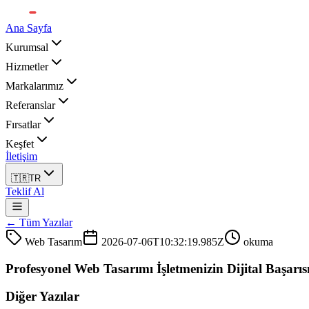
Ana Sayfa
Kurumsal
Hizmetler
Markalarımız
Referanslar
Fırsatlar
Keşfet
İletişim
🇹🇷
TR
Teklif Al
← Tüm Yazılar
Web Tasarım
2026-07-06T10:32:19.985Z
okuma
Profesyonel Web Tasarımı İşletmenizin Dijital Başarısı
Diğer Yazılar