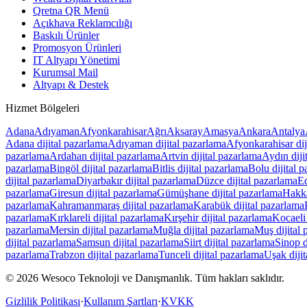
Qretna QR Menü
Açıkhava Reklamcılığı
Baskılı Ürünler
Promosyon Ürünleri
IT Altyapı Yönetimi
Kurumsal Mail
Altyapı & Destek
Hizmet Bölgeleri
Adana
Adıyaman
Afyonkarahisar
Ağrı
Aksaray
Amasya
Ankara
Antalya
Adana
dijital pazarlama
Adıyaman
dijital pazarlama
Afyonkarahisar
dij
pazarlama
Ardahan
dijital pazarlama
Artvin
dijital pazarlama
Aydın
diji
pazarlama
Bingöl
dijital pazarlama
Bitlis
dijital pazarlama
Bolu
dijital 
dijital pazarlama
Diyarbakır
dijital pazarlama
Düzce
dijital pazarlama
Ed
pazarlama
Giresun
dijital pazarlama
Gümüşhane
dijital pazarlama
Hakk
pazarlama
Kahramanmaraş
dijital pazarlama
Karabük
dijital pazarlama
pazarlama
Kırklareli
dijital pazarlama
Kırşehir
dijital pazarlama
Kocaeli
pazarlama
Mersin
dijital pazarlama
Muğla
dijital pazarlama
Muş
dijital
dijital pazarlama
Samsun
dijital pazarlama
Siirt
dijital pazarlama
Sinop
d
pazarlama
Trabzon
dijital pazarlama
Tunceli
dijital pazarlama
Uşak
diji
© 2026 Wesoco Teknoloji ve Danışmanlık.
Tüm hakları saklıdır.
Gizlilik Politikası
·
Kullanım Şartları
·
KVKK