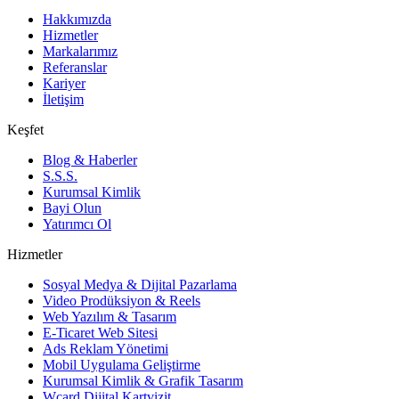
Hakkımızda
Hizmetler
Markalarımız
Referanslar
Kariyer
İletişim
Keşfet
Blog & Haberler
S.S.S.
Kurumsal Kimlik
Bayi Olun
Yatırımcı Ol
Hizmetler
Sosyal Medya & Dijital Pazarlama
Video Prodüksiyon & Reels
Web Yazılım & Tasarım
E-Ticaret Web Sitesi
Ads Reklam Yönetimi
Mobil Uygulama Geliştirme
Kurumsal Kimlik & Grafik Tasarım
Wcard Dijital Kartvizit