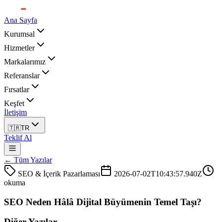
Ana Sayfa
Kurumsal
Hizmetler
Markalarımız
Referanslar
Fırsatlar
Keşfet
İletişim
🇹🇷
TR
Teklif Al
← Tüm Yazılar
SEO & İçerik Pazarlaması
2026-07-02T10:43:57.940Z
okuma
SEO Neden Hâlâ Dijital Büyümenin Temel Taşı?
Diğer Yazılar