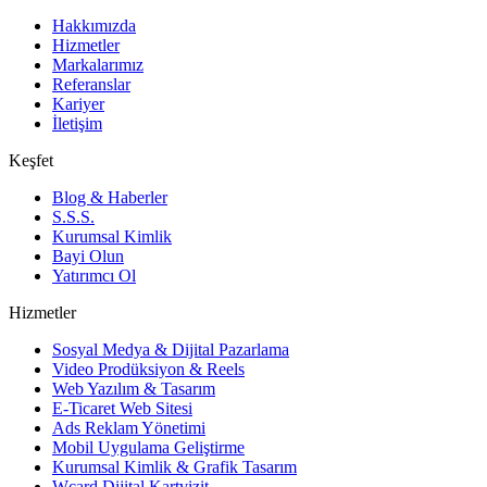
Hakkımızda
Hizmetler
Markalarımız
Referanslar
Kariyer
İletişim
Keşfet
Blog & Haberler
S.S.S.
Kurumsal Kimlik
Bayi Olun
Yatırımcı Ol
Hizmetler
Sosyal Medya & Dijital Pazarlama
Video Prodüksiyon & Reels
Web Yazılım & Tasarım
E-Ticaret Web Sitesi
Ads Reklam Yönetimi
Mobil Uygulama Geliştirme
Kurumsal Kimlik & Grafik Tasarım
Wcard Dijital Kartvizit