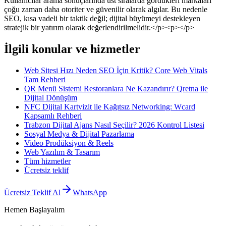
Kullanıcılar arama sonuçlarında üst sıralarda gördükleri markaları
çoğu zaman daha otoriter ve güvenilir olarak algılar. Bu nedenle
SEO, kısa vadeli bir taktik değil; dijital büyümeyi destekleyen
stratejik bir yatırım olarak değerlendirilmelidir.</p><p></p>
İlgili konular ve hizmetler
Web Sitesi Hızı Neden SEO İçin Kritik? Core Web Vitals
Tam Rehberi
QR Menü Sistemi Restoranlara Ne Kazandırır? Qretna ile
Dijital Dönüşüm
NFC Dijital Kartvizit ile Kağıtsız Networking: Wcard
Kapsamlı Rehberi
Trabzon Dijital Ajans Nasıl Seçilir? 2026 Kontrol Listesi
Sosyal Medya & Dijital Pazarlama
Video Prodüksiyon & Reels
Web Yazılım & Tasarım
Tüm hizmetler
Ücretsiz teklif
Ücretsiz Teklif Al
WhatsApp
Hemen Başlayalım