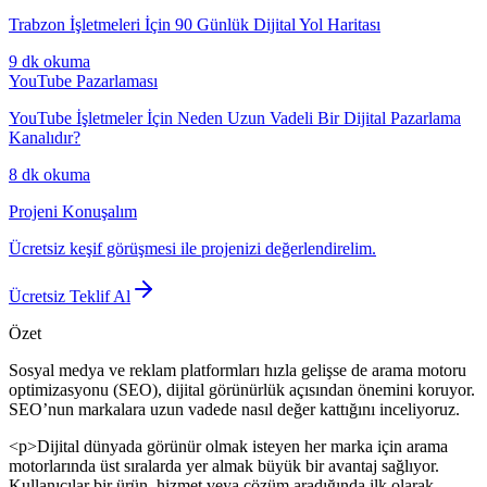
Trabzon İşletmeleri İçin 90 Günlük Dijital Yol Haritası
9 dk
okuma
YouTube Pazarlaması
YouTube İşletmeler İçin Neden Uzun Vadeli Bir Dijital Pazarlama
Kanalıdır?
8 dk
okuma
Projeni Konuşalım
Ücretsiz keşif görüşmesi ile projenizi değerlendirelim.
Ücretsiz Teklif Al
Özet
Sosyal medya ve reklam platformları hızla gelişse de arama motoru
optimizasyonu (SEO), dijital görünürlük açısından önemini koruyor.
SEO’nun markalara uzun vadede nasıl değer kattığını inceliyoruz.
<p>Dijital dünyada görünür olmak isteyen her marka için arama
motorlarında üst sıralarda yer almak büyük bir avantaj sağlıyor.
Kullanıcılar bir ürün, hizmet veya çözüm aradığında ilk olarak