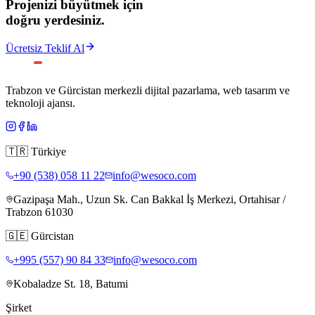
Projenizi büyütmek için
doğru yerdesiniz.
Ücretsiz Teklif Al
Trabzon ve Gürcistan merkezli dijital pazarlama, web tasarım ve
teknoloji ajansı.
🇹🇷
Türkiye
+90 (538) 058 11 22
info@wesoco.com
Gazipaşa Mah., Uzun Sk. Can Bakkal İş Merkezi, Ortahisar /
Trabzon 61030
🇬🇪
Gürcistan
+995 (557) 90 84 33
info@wesoco.com
Kobaladze St. 18, Batumi
Şirket