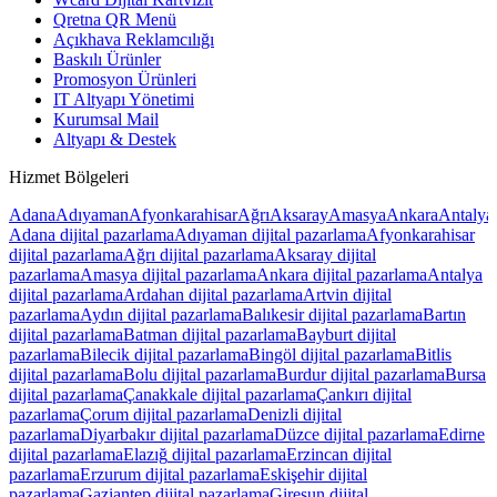
Qretna QR Menü
Açıkhava Reklamcılığı
Baskılı Ürünler
Promosyon Ürünleri
IT Altyapı Yönetimi
Kurumsal Mail
Altyapı & Destek
Hizmet Bölgeleri
Adana
Adıyaman
Afyonkarahisar
Ağrı
Aksaray
Amasya
Ankara
Antalya
Adana
dijital pazarlama
Adıyaman
dijital pazarlama
Afyonkarahisar
dijital pazarlama
Ağrı
dijital pazarlama
Aksaray
dijital
pazarlama
Amasya
dijital pazarlama
Ankara
dijital pazarlama
Antalya
dijital pazarlama
Ardahan
dijital pazarlama
Artvin
dijital
pazarlama
Aydın
dijital pazarlama
Balıkesir
dijital pazarlama
Bartın
dijital pazarlama
Batman
dijital pazarlama
Bayburt
dijital
pazarlama
Bilecik
dijital pazarlama
Bingöl
dijital pazarlama
Bitlis
dijital pazarlama
Bolu
dijital pazarlama
Burdur
dijital pazarlama
Bursa
dijital pazarlama
Çanakkale
dijital pazarlama
Çankırı
dijital
pazarlama
Çorum
dijital pazarlama
Denizli
dijital
pazarlama
Diyarbakır
dijital pazarlama
Düzce
dijital pazarlama
Edirne
dijital pazarlama
Elazığ
dijital pazarlama
Erzincan
dijital
pazarlama
Erzurum
dijital pazarlama
Eskişehir
dijital
pazarlama
Gaziantep
dijital pazarlama
Giresun
dijital