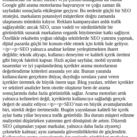
Google gibi arama motorlarına başvuruyor ve çoğu zaman ilk
sayfadaki sonuçlarla etkileşime geçiyor. Bu nedenle güçlü bir SEO
stratejisi, markaların potansiyel müşterilere doğru zamanda
ulaşmasını mümkün kılıyor. Reklam kampanyaları anlık trafik
sağlayabilir; ancak SEO, uzun vadeli ve sürdürülebilir bir
görünürlük sunarak markaların organik büyümesine katkı sağlıyor.
Özellikle rekabetin yoğun olduğu sektörlerde SEO yatırımı yapmak,
dijital pazarda güçlü bir konum elde etmek için kritik hale geliyor.
</p><p>SEO yalnızca anahtar kelime yerleştirmekten ibaret
değildir; teknik altyapı, kullanıcı deneyimi ve kaliteli içerik üretimi
gibi birçok faktörü kapsar. Hızlı açılan sayfalar, mobil uyumlu
tasarımlar ve iyi yapılandırılmış içerikler arama motorlarının
değerlendirme kriterleri arasında yer alır. Bunun yanında
kullanıcıların gerçekten ihtiyaç duyduğu sorulara yanıt veren
içerikler üretmek de büyük önem taşır. Blog yazıları, rehber içerikler
ve sektörel analizler hem otorite oluşturur hem de arama
sonuçlarında daha fazla görünürlük sağlar. Arama motorları artık
yalnızca kelimeleri değil, içeriklerin kullanıcıya sağladığı gerçek
değeri de analiz ediyor.</p><p>SEO’nun en büyük avantajlarından
biri, sürekli değer üretmesidir. Bugün yayınlanan kaliteli bir içerik
aylar hatta yıllar boyunca trafik getirebilir. Bu durum müşteri edinme
maliyetini düşürürken yatırımın geri dönüşünü de artırır. Düzenli
SEO çalışmaları yapan markalar, yalnızca daha fazla ziyaretçi
çekmekle kalmaz; aynı zamanda güvenilirliklerini de güçlendirir.