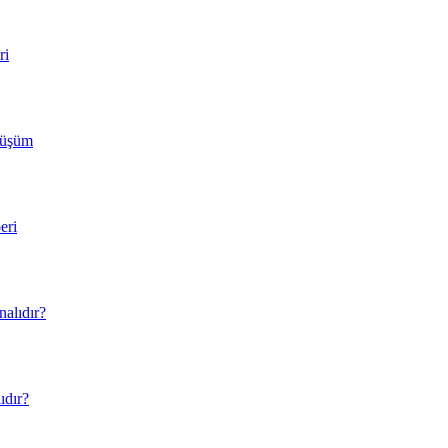
ri
nüşüm
eri
nalıdır?
ıdır?