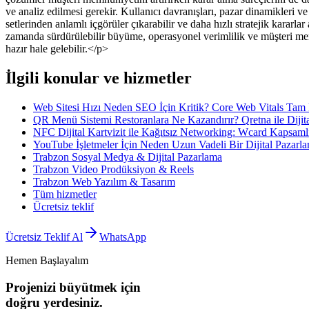
ve analiz edilmesi gerekir. Kullanıcı davranışları, pazar dinamikleri v
setlerinden anlamlı içgörüler çıkarabilir ve daha hızlı stratejik kararl
zamanda sürdürülebilir büyüme, operasyonel verimlilik ve müşteri me
hazır hale gelebilir.</p>
İlgili konular ve hizmetler
Web Sitesi Hızı Neden SEO İçin Kritik? Core Web Vitals Tam
QR Menü Sistemi Restoranlara Ne Kazandırır? Qretna ile Diji
NFC Dijital Kartvizit ile Kağıtsız Networking: Wcard Kapsaml
YouTube İşletmeler İçin Neden Uzun Vadeli Bir Dijital Pazarl
Trabzon Sosyal Medya & Dijital Pazarlama
Trabzon Video Prodüksiyon & Reels
Trabzon Web Yazılım & Tasarım
Tüm hizmetler
Ücretsiz teklif
Ücretsiz Teklif Al
WhatsApp
Hemen Başlayalım
Projenizi büyütmek için
doğru yerdesiniz.