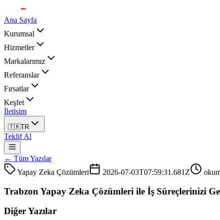
Ana Sayfa
Kurumsal
Hizmetler
Markalarımız
Referanslar
Fırsatlar
Keşfet
İletişim
🇹🇷
TR
Teklif Al
← Tüm Yazılar
Yapay Zeka Çözümleri
2026-07-03T07:59:31.681Z
oku
Trabzon Yapay Zeka Çözümleri ile İş Süreçlerinizi Ge
Diğer Yazılar