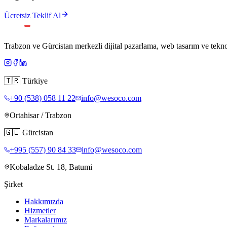
Ücretsiz Teklif Al
Trabzon ve Gürcistan merkezli dijital pazarlama, web tasarım ve teknol
🇹🇷
Türkiye
+90 (538) 058 11 22
info@wesoco.com
Ortahisar / Trabzon
🇬🇪
Gürcistan
+995 (557) 90 84 33
info@wesoco.com
Kobaladze St. 18, Batumi
Şirket
Hakkımızda
Hizmetler
Markalarımız