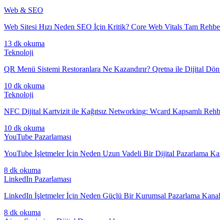
Web & SEO
Web Sitesi Hızı Neden SEO İçin Kritik? Core Web Vitals Tam Rehbe
13 dk
okuma
Teknoloji
QR Menü Sistemi Restoranlara Ne Kazandırır? Qretna ile Dijital Dö
10 dk
okuma
Teknoloji
NFC Dijital Kartvizit ile Kağıtsız Networking: Wcard Kapsamlı Rehb
10 dk
okuma
YouTube Pazarlaması
YouTube İşletmeler İçin Neden Uzun Vadeli Bir Dijital Pazarlama Ka
8 dk
okuma
LinkedIn Pazarlaması
LinkedIn İşletmeler İçin Neden Güçlü Bir Kurumsal Pazarlama Kanal
8 dk
okuma