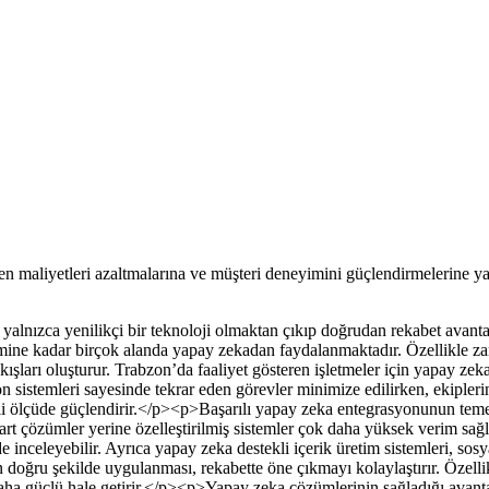
ırken maliyetleri azaltmalarına ve müşteri deneyimini güçlendirmelerine 
n yalnızca yenilikçi bir teknoloji olmaktan çıkıp doğrudan rekabet avanta
etimine kadar birçok alanda yapay zekadan faydalanmaktadır. Özellikle 
 akışları oluşturur. Trabzon’da faaliyet gösteren işletmeler için yapay z
n sistemleri sayesinde tekrar eden görevler minimize edilirken, ekipler
mli ölçüde güçlendirir.</p><p>Başarılı yapay zeka entegrasyonunun teme
dart çözümler yerine özelleştirilmiş sistemler çok daha yüksek verim sağl
kilde inceleyebilir. Ayrıca yapay zeka destekli içerik üretim sistemleri, s
 doğru şekilde uygulanması, rekabette öne çıkmayı kolaylaştırır. Özellikl
aha güçlü hale getirir.</p><p>Yapay zeka çözümlerinin sağladığı avanta