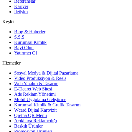
Referanslar
Kariyer
İletişim
Keşfet
Blog & Haberler
S.S.S.
Kurumsal Kimlik
Bayi Olun
Yatırımcı Ol
Hizmetler
Sosyal Medya & Dijital Pazarlama
Video Prodüksiyon & Reels
Web Yazılım & Tasarım
E-Ticaret Web Sitesi
Ads Reklam Yönetimi
Mobil Uygulama Geliştirme
Kurumsal Kimlik & Grafik Tasarım
Wcard Dijital Kartvizit
Qretna QR Menü
Açıkhava Reklamcılığı
Baskılı Ürünler
Promosyon Ürünleri