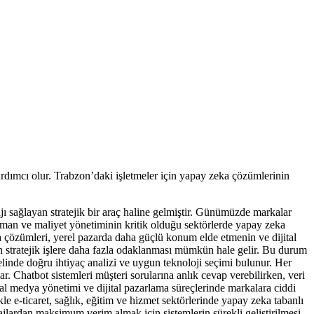
yardımcı olur. Trabzon’daki işletmeler için yapay zeka çözümlerinin
jı sağlayan stratejik bir araç haline gelmiştir. Günümüzde markalar
zaman ve maliyet yönetiminin kritik olduğu sektörlerde yapay zeka
eka çözümleri, yerel pazarda daha güçlü konum elde etmenin ve dijital
in stratejik işlere daha fazla odaklanması mümkün hale gelir. Bu durum
linde doğru ihtiyaç analizi ve uygun teknoloji seçimi bulunur. Her
ar. Chatbot sistemleri müşteri sorularına anlık cevap verebilirken, veri
osyal medya yönetimi ve dijital pazarlama süreçlerinde markalara ciddi
e e-ticaret, sağlık, eğitim ve hizmet sektörlerinde yapay zeka tabanlı
jlardan maksimum verim almak için sistemlerin sürekli geliştirilmesi