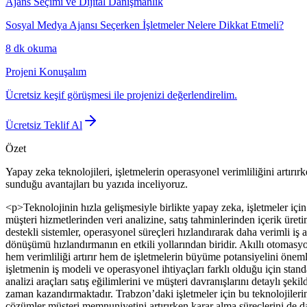
Ajans Seçimi ve Dijital Danışmanlık
Sosyal Medya Ajansı Seçerken İşletmeler Nelere Dikkat Etmeli?
8 dk
okuma
Projeni Konuşalım
Ücretsiz keşif görüşmesi ile projenizi değerlendirelim.
Ücretsiz Teklif Al
Özet
Yapay zeka teknolojileri, işletmelerin operasyonel verimliliğini artır
sunduğu avantajları bu yazıda inceliyoruz.
<p>Teknolojinin hızla gelişmesiyle birlikte yapay zeka, işletmeler içi
müşteri hizmetlerinden veri analizine, satış tahminlerinden içerik ür
destekli sistemler, operasyonel süreçleri hızlandırarak daha verimli iş
dönüşümü hızlandırmanın en etkili yollarından biridir. Akıllı otomasyo
hem verimliliği artırır hem de işletmelerin büyüme potansiyelini öne
işletmenin iş modeli ve operasyonel ihtiyaçları farklı olduğu için stan
analizi araçları satış eğilimlerini ve müşteri davranışlarını detaylı şe
zaman kazandırmaktadır. Trabzon’daki işletmeler için bu teknolojilerin
çözümler müşteri memnuniyetini artırırken karar alma süreçlerini de d