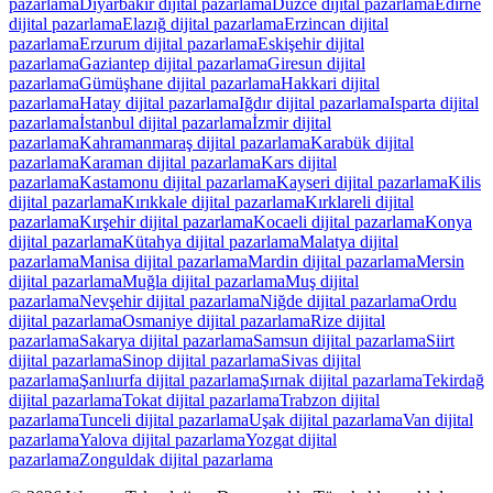
pazarlama
Diyarbakır
dijital pazarlama
Düzce
dijital pazarlama
Edirne
dijital pazarlama
Elazığ
dijital pazarlama
Erzincan
dijital
pazarlama
Erzurum
dijital pazarlama
Eskişehir
dijital
pazarlama
Gaziantep
dijital pazarlama
Giresun
dijital
pazarlama
Gümüşhane
dijital pazarlama
Hakkari
dijital
pazarlama
Hatay
dijital pazarlama
Iğdır
dijital pazarlama
Isparta
dijital
pazarlama
İstanbul
dijital pazarlama
İzmir
dijital
pazarlama
Kahramanmaraş
dijital pazarlama
Karabük
dijital
pazarlama
Karaman
dijital pazarlama
Kars
dijital
pazarlama
Kastamonu
dijital pazarlama
Kayseri
dijital pazarlama
Kilis
dijital pazarlama
Kırıkkale
dijital pazarlama
Kırklareli
dijital
pazarlama
Kırşehir
dijital pazarlama
Kocaeli
dijital pazarlama
Konya
dijital pazarlama
Kütahya
dijital pazarlama
Malatya
dijital
pazarlama
Manisa
dijital pazarlama
Mardin
dijital pazarlama
Mersin
dijital pazarlama
Muğla
dijital pazarlama
Muş
dijital
pazarlama
Nevşehir
dijital pazarlama
Niğde
dijital pazarlama
Ordu
dijital pazarlama
Osmaniye
dijital pazarlama
Rize
dijital
pazarlama
Sakarya
dijital pazarlama
Samsun
dijital pazarlama
Siirt
dijital pazarlama
Sinop
dijital pazarlama
Sivas
dijital
pazarlama
Şanlıurfa
dijital pazarlama
Şırnak
dijital pazarlama
Tekirdağ
dijital pazarlama
Tokat
dijital pazarlama
Trabzon
dijital
pazarlama
Tunceli
dijital pazarlama
Uşak
dijital pazarlama
Van
dijital
pazarlama
Yalova
dijital pazarlama
Yozgat
dijital
pazarlama
Zonguldak
dijital pazarlama