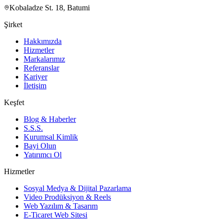
Kobaladze St. 18, Batumi
Şirket
Hakkımızda
Hizmetler
Markalarımız
Referanslar
Kariyer
İletişim
Keşfet
Blog & Haberler
S.S.S.
Kurumsal Kimlik
Bayi Olun
Yatırımcı Ol
Hizmetler
Sosyal Medya & Dijital Pazarlama
Video Prodüksiyon & Reels
Web Yazılım & Tasarım
E-Ticaret Web Sitesi