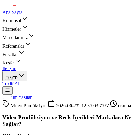
Ana Sayfa
Kurumsal
Hizmetler
Markalarımız
Referanslar
Fırsatlar
Keşfet
İletişim
🇹🇷
TR
Teklif Al
← Tüm Yazılar
Video Prodüksiyon
2026-06-23T12:35:03.757Z
okuma
Video Prodüksiyon ve Reels İçerikleri Markalara Ne
Sağlar?