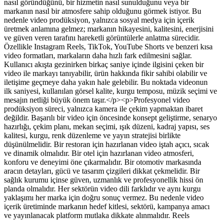
nasıl göründüğünü, bir hizmetin nasıl sunulduğunu veya bir
markanın nasıl bir atmosfere sahip olduğunu görmek istiyor. Bu
nedenle video prodüksiyon, yalnızca sosyal medya için içerik
üretmek anlamına gelmez; markanın hikayesini, kalitesini, enerjisini
ve güven veren tarafını hareketli görüntülerle anlatma sürecidir.
Özellikle Instagram Reels, TikTok, YouTube Shorts ve benzeri kısa
video formatları, markaların daha hızlı fark edilmesini sağlar.
Kullanıcı akışta gezinirken birkaç saniye içinde ilgisini çeken bir
video ile markayı tanıyabilir, ürün hakkında fikir sahibi olabilir ve
iletişime geçmeye daha yakın hale gelebilir. Bu noktada videonun
ilk saniyesi, kullanılan görsel kalite, kurgu temposu, müzik seçimi ve
mesajın netliği büyük önem taşır.</p><p>Profesyonel video
prodüksiyon süreci, yalnızca kamera ile çekim yapmaktan ibaret
değildir. Başarılı bir video için öncesinde konsept geliştirme, senaryo
hazırlığı, çekim planı, mekan seçimi, ışık düzeni, kadraj yapısı, ses
kalitesi, kurgu, renk düzenleme ve yayın stratejisi birlikte
düşünülmelidir. Bir restoran için hazırlanan video iştah açıcı, sıcak
ve dinamik olmalıdır. Bir otel için hazırlanan video atmosferi,
konforu ve deneyimi öne çıkarmalıdır. Bir otomotiv markasında
aracın detayları, gücü ve tasarım çizgileri dikkat çekmelidir. Bir
sağlık kurumu içinse güven, uzmanlık ve profesyonellik hissi ön
planda olmalıdır. Her sektörün video dili farklıdır ve aynı kurgu
yaklaşımı her marka için doğru sonuç vermez. Bu nedenle video
içerik üretiminde markanın hedef kitlesi, sektörü, kampanya amacı
ve yayınlanacak platform mutlaka dikkate alınmalıdır. Reels