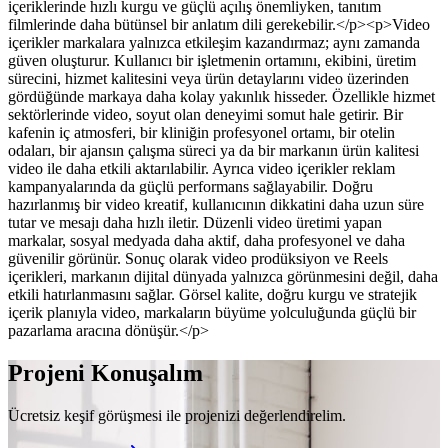
içeriklerinde hızlı kurgu ve güçlü açılış önemliyken, tanıtım
filmlerinde daha bütünsel bir anlatım dili gerekebilir.</p><p>Video
içerikler markalara yalnızca etkileşim kazandırmaz; aynı zamanda
güven oluşturur. Kullanıcı bir işletmenin ortamını, ekibini, üretim
sürecini, hizmet kalitesini veya ürün detaylarını video üzerinden
gördüğünde markaya daha kolay yakınlık hisseder. Özellikle hizmet
sektörlerinde video, soyut olan deneyimi somut hale getirir. Bir
kafenin iç atmosferi, bir kliniğin profesyonel ortamı, bir otelin
odaları, bir ajansın çalışma süreci ya da bir markanın ürün kalitesi
video ile daha etkili aktarılabilir. Ayrıca video içerikler reklam
kampanyalarında da güçlü performans sağlayabilir. Doğru
hazırlanmış bir video kreatif, kullanıcının dikkatini daha uzun süre
tutar ve mesajı daha hızlı iletir. Düzenli video üretimi yapan
markalar, sosyal medyada daha aktif, daha profesyonel ve daha
güvenilir görünür. Sonuç olarak video prodüksiyon ve Reels
içerikleri, markanın dijital dünyada yalnızca görünmesini değil, daha
etkili hatırlanmasını sağlar. Görsel kalite, doğru kurgu ve stratejik
içerik planıyla video, markaların büyüme yolculuğunda güçlü bir
pazarlama aracına dönüşür.</p>
Projeni Konuşalım
Ücretsiz keşif görüşmesi ile projenizi değerlendirelim.