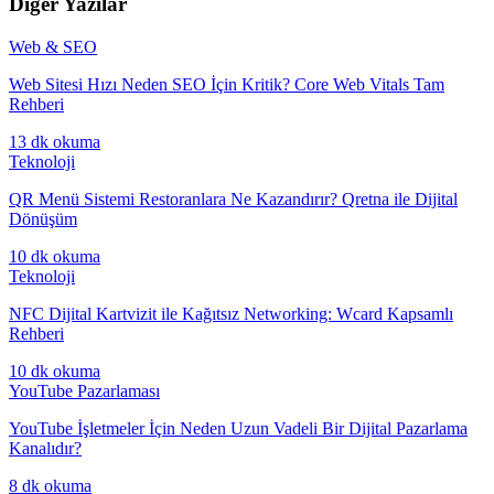
Diğer Yazılar
Web & SEO
Web Sitesi Hızı Neden SEO İçin Kritik? Core Web Vitals Tam
Rehberi
13 dk
okuma
Teknoloji
QR Menü Sistemi Restoranlara Ne Kazandırır? Qretna ile Dijital
Dönüşüm
10 dk
okuma
Teknoloji
NFC Dijital Kartvizit ile Kağıtsız Networking: Wcard Kapsamlı
Rehberi
10 dk
okuma
YouTube Pazarlaması
YouTube İşletmeler İçin Neden Uzun Vadeli Bir Dijital Pazarlama
Kanalıdır?
8 dk
okuma