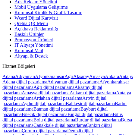
Ads Reklam Yönetimi
Mobil Uygulama Geliştirme
Kurumsal Kimlik & Grafik Tasarım
Wcard Dijital Kartvizit
Qretna QR Menü
Açıkhava Reklamcılığı
Baskılı Ürünler
Promosyon Ürünleri
IT Altyapı Yönetimi
Kurumsal Mail
Altyapı & Destek
Hizmet Bölgeleri
Adana
Adıyaman
Afyonkarahisar
Ağrı
Aksaray
Amasya
Ankara
Antalya
Adana
dijital pazarlama
Adıyaman
dijital pazarlama
Afyonkarahisar
dijital pazarlama
Ağrı
dijital pazarlama
Aksaray
dijital
pazarlama
Amasya
dijital pazarlama
Ankara
dijital pazarlama
Antalya
dijital pazarlama
Ardahan
dijital pazarlama
Artvin
dijital
pazarlama
Aydın
dijital pazarlama
Balıkesir
dijital pazarlama
Bartın
dijital pazarlama
Batman
dijital pazarlama
Bayburt
dijital
pazarlama
Bilecik
dijital pazarlama
Bingöl
dijital pazarlama
Bitlis
dijital pazarlama
Bolu
dijital pazarlama
Burdur
dijital pazarlama
Bursa
dijital pazarlama
Çanakkale
dijital pazarlama
Çankırı
dijital
pazarlama
Çorum
dijital pazarlama
Denizli
dijital