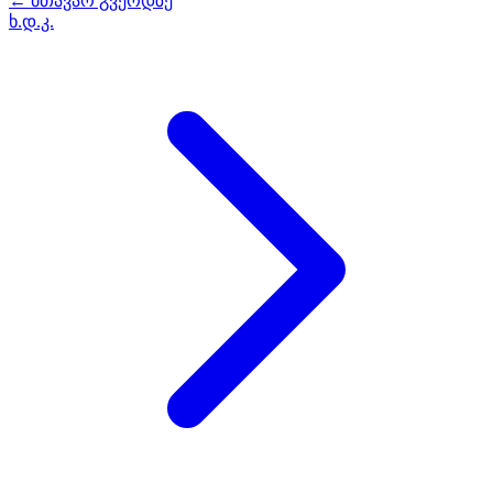
← მთავარ გვერდზე
ხ.დ.კ.