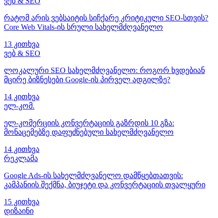
ვებ & SEO
რატომ არის ვებსაიტის სიჩქარე კრიტიკული SEO-სთვის?
Core Web Vitals-ის სრული სახელმძღვანელო
13 კითხვა
ვებ & SEO
ლოკალური SEO სახელმძღვანელო: როგორ ხვდებიან
მცირე ბიზნესები Google-ის პირველ ადგილზე?
14 კითხვა
ელ-კომ.
ელ-კომერციის კონვერტაციის გაზრდის 10 გზა:
მონაცემებზე დაფუძნებული სახელმძღვანელო
14 კითხვა
რეკლამა
Google Ads-ის სახელმძღვანელო დამწყებთათვის:
კამპანიის შექმნა, ბიუჯეტი და კონვერტაციის თვალყური
15 კითხვა
დიზაინი