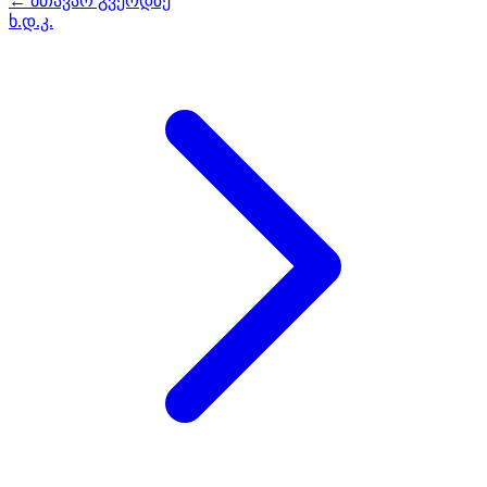
← მთავარ გვერდზე
ხ.დ.კ.