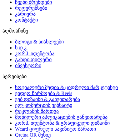
ჩვენი ბრენდები
რეფერენსები
კარიერა
კონტაქტი
აღმოაჩინე
ბლოგი & სიახლეები
ხ.დ.კ.
კორპ. იდენტობა
გახდი დილერი
ინვესტორი
სერვისები
სოციალური მედია & ციფრული მარკეტინგი
ვიდეო წარმოება & Reels
ვებ დიზაინი & განვითარება
ელ-კომერციის ვებსაიტი
რეკლამის მართვა
მობილური აპლიკაციების განვითარება
კორპ. იდენტობა & გრაფიკული დიზაინი
Wcard ციფრული სავიზიტო ბარათი
Qretna QR მენიუ