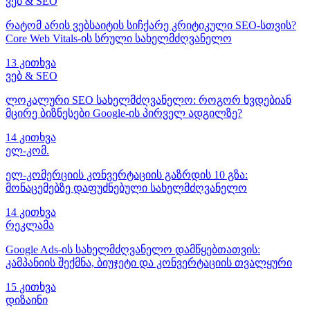
ვებ & SEO
რატომ არის ვებსაიტის სიჩქარე კრიტიკული SEO-სთვის?
Core Web Vitals-ის სრული სახელმძღვანელო
13 კითხვა
ვებ & SEO
ლოკალური SEO სახელმძღვანელო: როგორ ხვდებიან
მცირე ბიზნესები Google-ის პირველ ადგილზე?
14 კითხვა
ელ-კომ.
ელ-კომერციის კონვერტაციის გაზრდის 10 გზა:
მონაცემებზე დაფუძნებული სახელმძღვანელო
14 კითხვა
რეკლამა
Google Ads-ის სახელმძღვანელო დამწყებთათვის:
კამპანიის შექმნა, ბიუჯეტი და კონვერტაციის თვალყური
15 კითხვა
დიზაინი