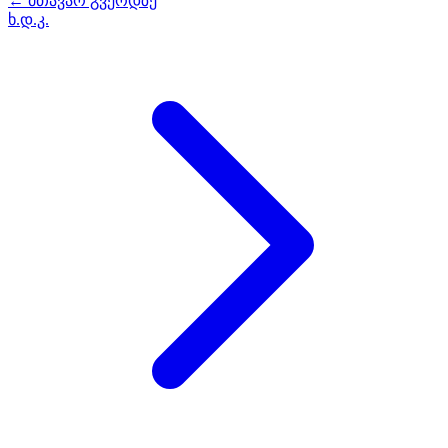
← მთავარ გვერდზე
ხ.დ.კ.