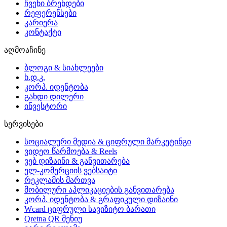
ჩვენი ბრენდები
რეფერენსები
კარიერა
კონტაქტი
აღმოაჩინე
ბლოგი & სიახლეები
ხ.დ.კ.
კორპ. იდენტობა
გახდი დილერი
ინვესტორი
სერვისები
სოციალური მედია & ციფრული მარკეტინგი
ვიდეო წარმოება & Reels
ვებ დიზაინი & განვითარება
ელ-კომერციის ვებსაიტი
რეკლამის მართვა
მობილური აპლიკაციების განვითარება
კორპ. იდენტობა & გრაფიკული დიზაინი
Wcard ციფრული სავიზიტო ბარათი
Qretna QR მენიუ