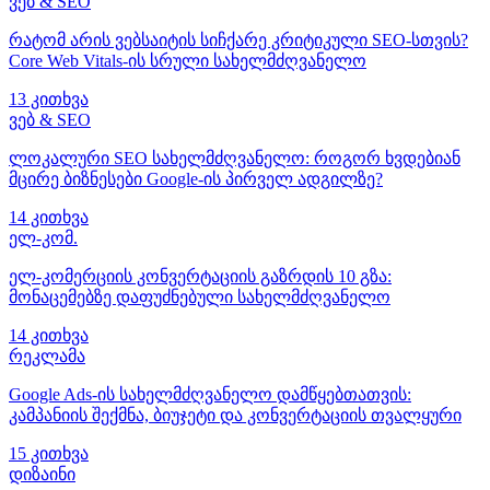
ვებ & SEO
რატომ არის ვებსაიტის სიჩქარე კრიტიკული SEO-სთვის?
Core Web Vitals-ის სრული სახელმძღვანელო
13 კითხვა
ვებ & SEO
ლოკალური SEO სახელმძღვანელო: როგორ ხვდებიან
მცირე ბიზნესები Google-ის პირველ ადგილზე?
14 კითხვა
ელ-კომ.
ელ-კომერციის კონვერტაციის გაზრდის 10 გზა:
მონაცემებზე დაფუძნებული სახელმძღვანელო
14 კითხვა
რეკლამა
Google Ads-ის სახელმძღვანელო დამწყებთათვის:
კამპანიის შექმნა, ბიუჯეტი და კონვერტაციის თვალყური
15 კითხვა
დიზაინი