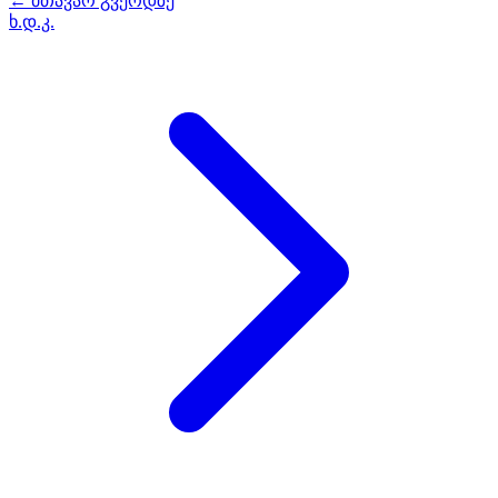
← მთავარ გვერდზე
ხ.დ.კ.