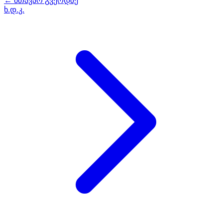
← მთავარ გვერდზე
ხ.დ.კ.