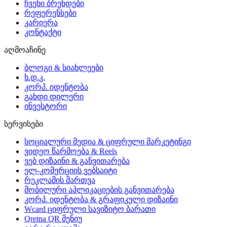
ჩვენი ბრენდები
რეფერენსები
კარიერა
კონტაქტი
აღმოაჩინე
ბლოგი & სიახლეები
ხ.დ.კ.
კორპ. იდენტობა
გახდი დილერი
ინვესტორი
სერვისები
სოციალური მედია & ციფრული მარკეტინგი
ვიდეო წარმოება & Reels
ვებ დიზაინი & განვითარება
ელ-კომერციის ვებსაიტი
რეკლამის მართვა
მობილური აპლიკაციების განვითარება
კორპ. იდენტობა & გრაფიკული დიზაინი
Wcard ციფრული სავიზიტო ბარათი
Qretna QR მენიუ