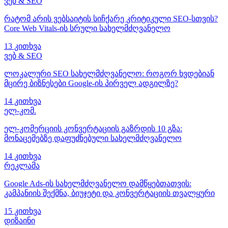
ვებ & SEO
რატომ არის ვებსაიტის სიჩქარე კრიტიკული SEO-სთვის?
Core Web Vitals-ის სრული სახელმძღვანელო
13 კითხვა
ვებ & SEO
ლოკალური SEO სახელმძღვანელო: როგორ ხვდებიან
მცირე ბიზნესები Google-ის პირველ ადგილზე?
14 კითხვა
ელ-კომ.
ელ-კომერციის კონვერტაციის გაზრდის 10 გზა:
მონაცემებზე დაფუძნებული სახელმძღვანელო
14 კითხვა
რეკლამა
Google Ads-ის სახელმძღვანელო დამწყებთათვის:
კამპანიის შექმნა, ბიუჯეტი და კონვერტაციის თვალყური
15 კითხვა
დიზაინი