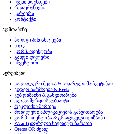
ჩვენი ბრენდები
რეფერენსები
კარიერა
კონტაქტი
აღმოაჩინე
ბლოგი & სიახლეები
ხ.დ.კ.
კორპ. იდენტობა
გახდი დილერი
ინვესტორი
სერვისები
სოციალური მედია & ციფრული მარკეტინგი
ვიდეო წარმოება & Reels
ვებ დიზაინი & განვითარება
ელ-კომერციის ვებსაიტი
რეკლამის მართვა
მობილური აპლიკაციების განვითარება
კორპ. იდენტობა & გრაფიკული დიზაინი
Wcard ციფრული სავიზიტო ბარათი
Qretna QR მენიუ