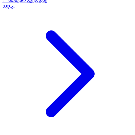
← მთავარ გვერდზე
ხ.დ.კ.