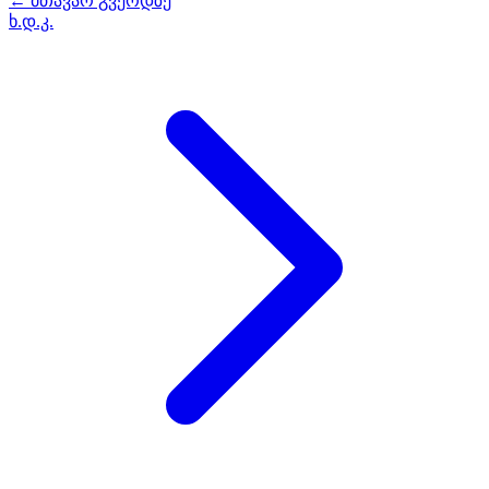
← მთავარ გვერდზე
ხ.დ.კ.