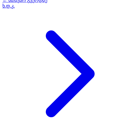
← მთავარ გვერდზე
ხ.დ.კ.