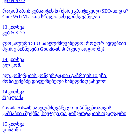
ვებ & SEO
რატომ არის ვებსაიტის სიჩქარე კრიტიკული SEO-სთვის?
Core Web Vitals-ის სრული სახელმძღვანელო
13 კითხვა
ვებ & SEO
ლოკალური SEO სახელმძღვანელო: როგორ ხვდებიან
მცირე ბიზნესები Google-ის პირველ ადგილზე?
14 კითხვა
ელ-კომ.
ელ-კომერციის კონვერტაციის გაზრდის 10 გზა:
მონაცემებზე დაფუძნებული სახელმძღვანელო
14 კითხვა
რეკლამა
Google Ads-ის სახელმძღვანელო დამწყებთათვის:
კამპანიის შექმნა, ბიუჯეტი და კონვერტაციის თვალყური
15 კითხვა
დიზაინი