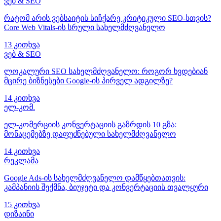
ვებ & SEO
რატომ არის ვებსაიტის სიჩქარე კრიტიკული SEO-სთვის?
Core Web Vitals-ის სრული სახელმძღვანელო
13 კითხვა
ვებ & SEO
ლოკალური SEO სახელმძღვანელო: როგორ ხვდებიან
მცირე ბიზნესები Google-ის პირველ ადგილზე?
14 კითხვა
ელ-კომ.
ელ-კომერციის კონვერტაციის გაზრდის 10 გზა:
მონაცემებზე დაფუძნებული სახელმძღვანელო
14 კითხვა
რეკლამა
Google Ads-ის სახელმძღვანელო დამწყებთათვის:
კამპანიის შექმნა, ბიუჯეტი და კონვერტაციის თვალყური
15 კითხვა
დიზაინი