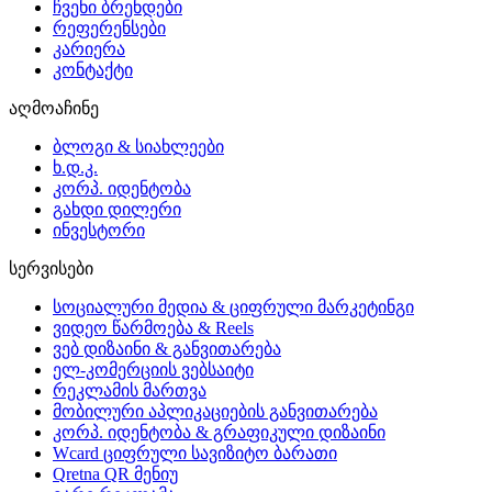
ჩვენი ბრენდები
რეფერენსები
კარიერა
კონტაქტი
აღმოაჩინე
ბლოგი & სიახლეები
ხ.დ.კ.
კორპ. იდენტობა
გახდი დილერი
ინვესტორი
სერვისები
სოციალური მედია & ციფრული მარკეტინგი
ვიდეო წარმოება & Reels
ვებ დიზაინი & განვითარება
ელ-კომერციის ვებსაიტი
რეკლამის მართვა
მობილური აპლიკაციების განვითარება
კორპ. იდენტობა & გრაფიკული დიზაინი
Wcard ციფრული სავიზიტო ბარათი
Qretna QR მენიუ