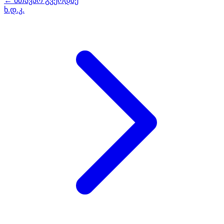
← მთავარ გვერდზე
ხ.დ.კ.