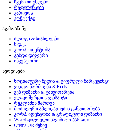
ჩვენი ბრენდები
რეფერენსები
კარიერა
კონტაქტი
აღმოაჩინე
ბლოგი & სიახლეები
ხ.დ.კ.
კორპ. იდენტობა
გახდი დილერი
ინვესტორი
სერვისები
სოციალური მედია & ციფრული მარკეტინგი
ვიდეო წარმოება & Reels
ვებ დიზაინი & განვითარება
ელ-კომერციის ვებსაიტი
რეკლამის მართვა
მობილური აპლიკაციების განვითარება
კორპ. იდენტობა & გრაფიკული დიზაინი
Wcard ციფრული სავიზიტო ბარათი
Qretna QR მენიუ