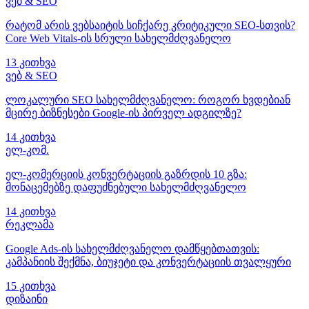
ვებ & SEO
რატომ არის ვებსაიტის სიჩქარე კრიტიკული SEO-სთვის?
Core Web Vitals-ის სრული სახელმძღვანელო
13 კითხვა
ვებ & SEO
ლოკალური SEO სახელმძღვანელო: როგორ ხვდებიან
მცირე ბიზნესები Google-ის პირველ ადგილზე?
14 კითხვა
ელ-კომ.
ელ-კომერციის კონვერტაციის გაზრდის 10 გზა:
მონაცემებზე დაფუძნებული სახელმძღვანელო
14 კითხვა
რეკლამა
Google Ads-ის სახელმძღვანელო დამწყებთათვის:
კამპანიის შექმნა, ბიუჯეტი და კონვერტაციის თვალყური
15 კითხვა
დიზაინი