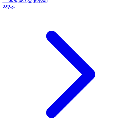
← მთავარ გვერდზე
ხ.დ.კ.