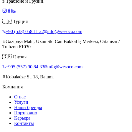
в Трабзоне и Грузии.
🇹🇷
Турция
+90 (538) 058 11 22
info@wesoco.com
Gazipaşa Mah., Uzun Sk. Can Bakkal İş Merkezi, Ortahisar /
Trabzon 61030
🇬🇪
Грузия
+995 (557) 90 84 33
info@wesoco.com
Kobaladze St. 18, Batumi
Компания
О нас
Услуги
Наши бренды
Портфолио
Карьера
Контакты